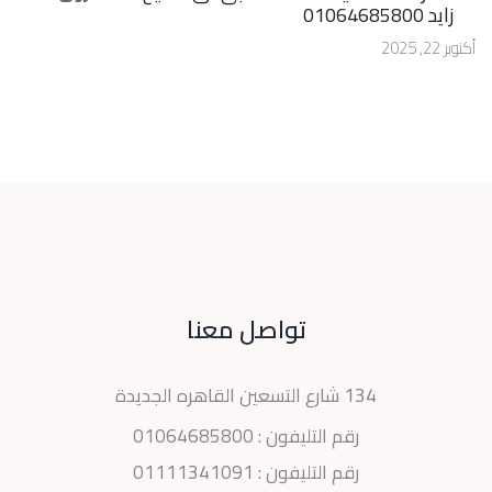
زايد 01064685800
أكتوبر 22, 2025
تواصل معنا
134 شارع التسعين القاهره الجديدة
رقم التليفون :
01064685800
رقم التليفون :
01111341091